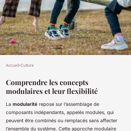
Accueil
›
Culture
CULTURE
Comprendre les concepts
Modular Concepts : La
modulaires et leur flexibilité
Maîtrise de la Flexibilité
Élevée
La
modularité
repose sur l’assemblage de
composants indépendants, appelés modules, qui
Mila
•
11 septembre 2025
•
2 min de lecture
peuvent être combinés ou remplacés sans affecter
l’ensemble du système. Cette approche modulaire