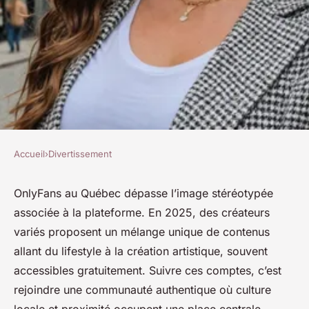
Accueil
›
Divertissement
DIVERTISSEMENT
Explorez les comptes
OnlyFans au Québec dépasse l’image stéréotypée
associée à la plateforme. En 2025, des créateurs
québécois d'onlyfans à suivre
variés proposent un mélange unique de contenus
en 2025
allant du lifestyle à la création artistique, souvent
accessibles gratuitement. Suivre ces comptes, c’est
Mila
•
10 octobre 2025
•
4 min de lecture
rejoindre une communauté authentique où culture